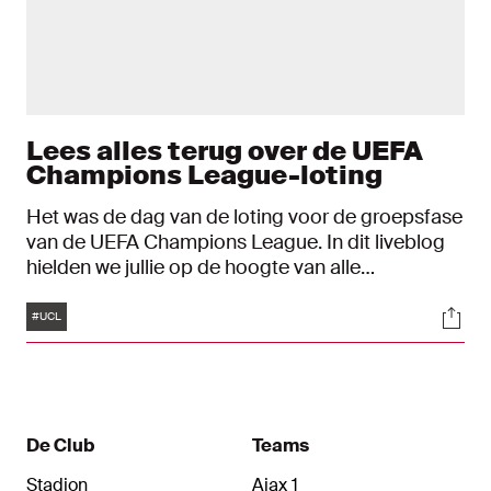
Lees alles terug over de UEFA
Champions League-loting
Het was de dag van de loting voor de groepsfase
van de UEFA Champions League. In dit liveblog
hielden we jullie op de hoogte van alle
ontwikkelingen rondom de loting. Ajax zit in
Tags
Soci
groep A bij Liverpool, Napoli en Rangers FC.
#UCL
De Club
Teams
Stadion
Ajax 1