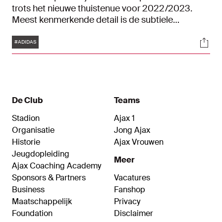
trots het nieuwe thuistenue voor 2022/2023.
Meest kenmerkende detail is de subtiele
integratie van de kleur goud, een kleur die sinds
Tags
Soci
de invoering van de twee en later drie gouden
#ADIDAS
kampioenssterren al vaker pronkte op het shirt en
tevens symbool staat als kleur van de regerende
kampioen.
De Club
Teams
Stadion
Ajax 1
Organisatie
Jong Ajax
Historie
Ajax Vrouwen
Jeugdopleiding
Meer
Ajax Coaching Academy
Sponsors & Partners
Vacatures
Business
Fanshop
Maatschappelijk
Privacy
Foundation
Disclaimer