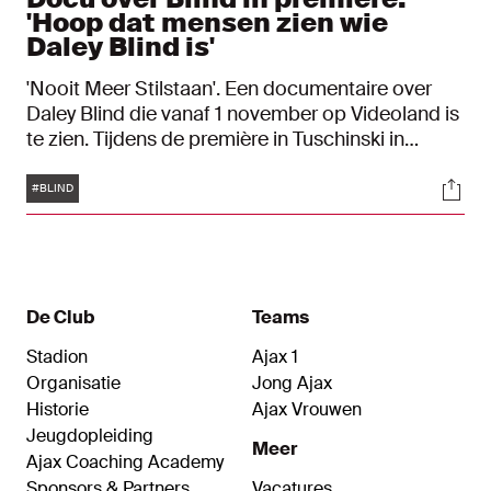
'Hoop dat mensen zien wie
Daley Blind is'
'Nooit Meer Stilstaan'. Een documentaire over
Daley Blind die vanaf 1 november op Videoland is
te zien. Tijdens de première in Tuschinski in
Amsterdam spraken wij de hoofdrolspeler, zijn
Tags
Soci
familie en (oud-)teamgenoten over zijn bijzondere
#BLIND
verhaal.
De Club
Teams
Stadion
Ajax 1
Organisatie
Jong Ajax
Historie
Ajax Vrouwen
Jeugdopleiding
Meer
Ajax Coaching Academy
Sponsors & Partners
Vacatures