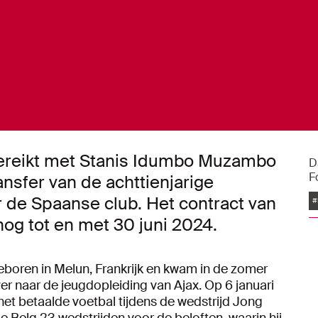
ereikt met Stanis Idumbo Muzambo
D
F
ansfer van de achttienjarige
 de Spaanse club. Het contract van
#
og tot en met 30 juni 2024.
oren in Melun, Frankrijk en kwam in de zomer
er naar de jeugdopleiding van Ajax.
Op 6 januari
et betaalde voetbal tijdens de wedstrijd Jong
de Belg 23 wedstrijden voor de beloften, waarin hij