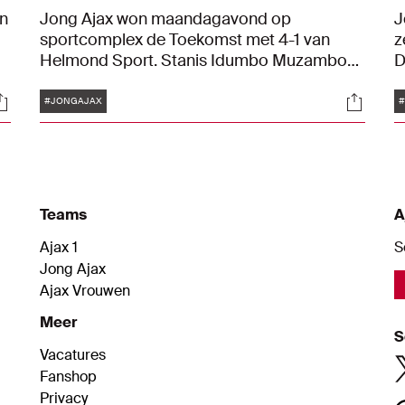
n
Jong Ajax won maandagavond op
J
sportcomplex de Toekomst met 4-1 van
z
Helmond Sport. Stanis Idumbo Muzambo
D
was belangrijk voor de Amsterdamse
s
Tags
ocials
Social
beloftenploeg met een treffer. "We kunnen
Id
#JONGAJAX
y
alleen maar trots zijn op onszelf."
e
b
Teams
A
Ajax 1
S
Jong Ajax
Ajax Vrouwen
Meer
S
Vacatures
Fanshop
Privacy