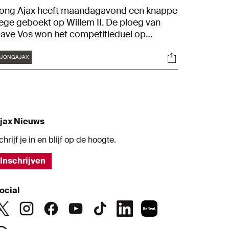
ong Ajax heeft maandagavond een knappe
ege geboekt op Willem II. De ploeg van
ave Vos won het competitieduel op
portcomplex de Toekomst met 1-0. Stanis
Tags
s
Socials
umbo Muzambo was de matchwinner met
#JONGAJAX
en vroege treffer voor de Amsterdamse
eloftenploeg.
jax Nieuws
chrijf je in en blijf op de hoogte.
Inschrijven
ocial