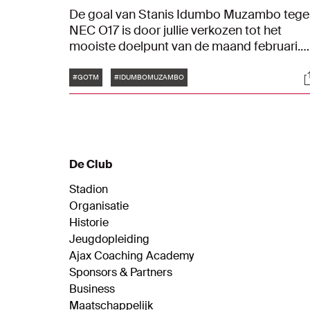
De goal van Stanis Idumbo Muzambo tege
NEC O17 is door jullie verkozen tot het
mooiste doelpunt van de maand februari.
De jongeling versloeg onder meer Dusan
Tags
S
Tadic en pakte daarmee de Lasse Schöne
#GOTM
#IDUMBOMUZAMBO
Trophy. De Goal of the Month is powered b
Curaçao.
De Club
Stadion
Organisatie
Historie
Jeugdopleiding
Ajax Coaching Academy
Sponsors & Partners
Business
Maatschappelijk