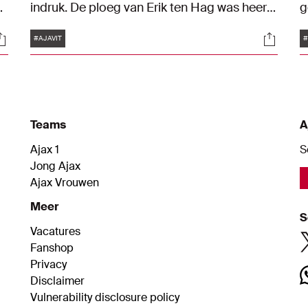
indruk. De ploeg van Erik ten Hag was heer
g
en meester en stuurde de Arnhemmers met
z
Tags
ocials
Social
een 5-0-nederlaag huiswaarts.
M
#AJAVIT
Teams
A
Ajax 1
S
Jong Ajax
Ajax Vrouwen
Meer
S
Vacatures
Fanshop
Privacy
Disclaimer
Vulnerability disclosure policy