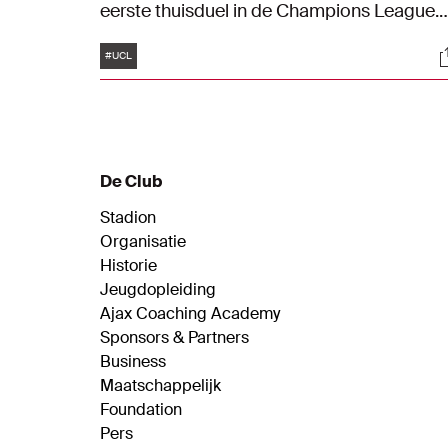
eerste thuisduel in de Champions League.
Besiktas is dan vanaf 18:45 uur de
Tags
S
tegenstander. We hopen deze wedstrijd
#UCL
natuurlijk in een goedgevulde Johan Cruijff
ArenA te kunnen spelen. Uiteraard volgen
we hiervoor - net als bij de voorgaande
wedstrijden - de maatregelen vanuit de
Rijksoverheid.
De Club
Stadion
Organisatie
Historie
Jeugdopleiding
Ajax Coaching Academy
Sponsors & Partners
Business
Maatschappelijk
Foundation
Pers