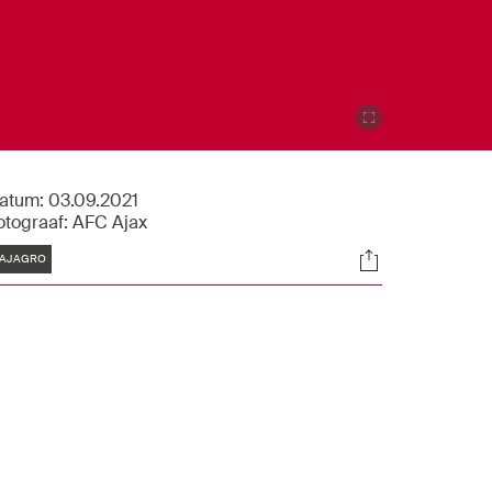
atum:
03.09.2021
otograaf:
AFC Ajax
Tags
Socials
AJAGRO