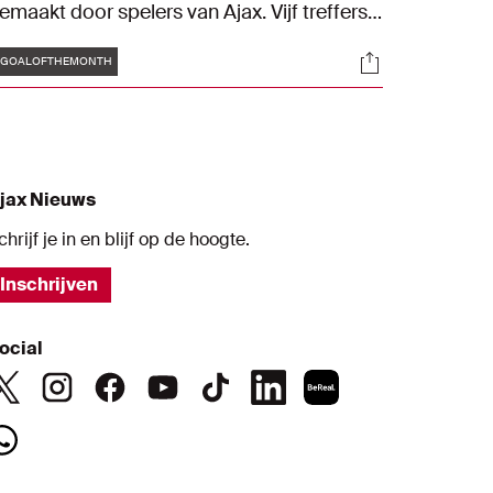
emaakt door spelers van Ajax. Vijf treffers
ijn genomineerd voor de Goal of the
Tags
s
Socials
onth, powered by Curaçao.
#GOALOFTHEMONTH
jax Nieuws
chrijf je in en blijf op de hoogte.
Inschrijven
ocial