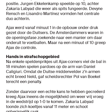
positie. Jurgen Ekkelenkamp speelde op 10, achter
Zakaria Labyad die weer als spits fungeerde. Devyne
Rensch en Lisandro Martínez vormden het centrale
duo achterin.
Ajax werd vanaf minuut 1 in de opbouw onder druk
gezet door de Duitsers. De Amsterdammers waren in
de openingsfase zoekende naar een manier om daar
onderuit te voetballen. Maar na een minuut of 10 greep
Ajax de controle.
Hands in strafschopgebied
Na enkele speldenprikjes uit Ajax-corners viel de bal in
18 minuten spelen pardoes op de arm van Daniel
Caligiuri. Omdat de Duitse middenvelder z’n armen
echt breed hield, gaf scheidsrechter Pol van Boekel
terecht een penalty.
Zonder daarvoor een echte kans te hebben gecreëerd
kreeg Ajax ineens de mogelijkheid om weer vrij vroeg
in de wedstrijd op 1-0 te komen. Zakaria Labyad
toonde zich koeltjes vanaf 11 meter en schoot
onberispelijk raak.