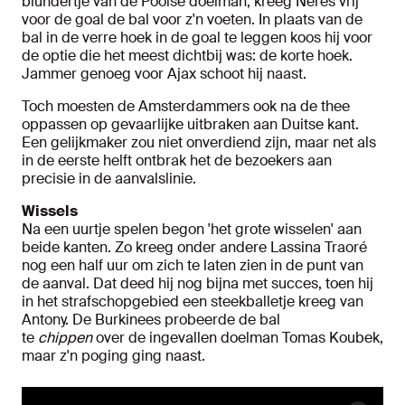
blundertje van de Poolse doelman, kreeg Neres vrij
voor de goal de bal voor z'n voeten. In plaats van de
bal in de verre hoek in de goal te leggen koos hij voor
de optie die het meest dichtbij was: de korte hoek.
Jammer genoeg voor Ajax schoot hij naast.
Toch moesten de Amsterdammers ook na de thee
oppassen op gevaarlijke uitbraken aan Duitse kant.
Een gelijkmaker zou niet onverdiend zijn, maar net als
in de eerste helft ontbrak het de bezoekers aan
precisie in de aanvalslinie.
Wissels
Na een uurtje spelen begon 'het grote wisselen' aan
beide kanten. Zo kreeg onder andere Lassina Traoré
nog een half uur om zich te laten zien in de punt van
de aanval. Dat deed hij nog bijna met succes, toen hij
in het strafschopgebied een steekballetje kreeg van
Antony. De Burkinees probeerde de bal
te
chippen
over de ingevallen doelman Tomas Koubek,
maar z'n poging ging naast.