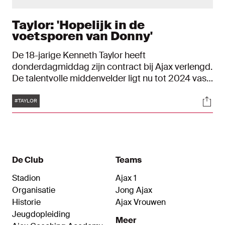
Taylor: 'Hopelijk in de
voetsporen van Donny'
De 18-jarige Kenneth Taylor heeft
donderdagmiddag zijn contract bij Ajax verlengd.
De talentvolle middenvelder ligt nu tot 2024 vast
bij de club. Direct na het zetten van zijn
Tags
Soci
handtekening verscheen Taylor voor de camera.
#TAYLOR
De Club
Teams
Stadion
Ajax 1
Organisatie
Jong Ajax
Historie
Ajax Vrouwen
Jeugdopleiding
Meer