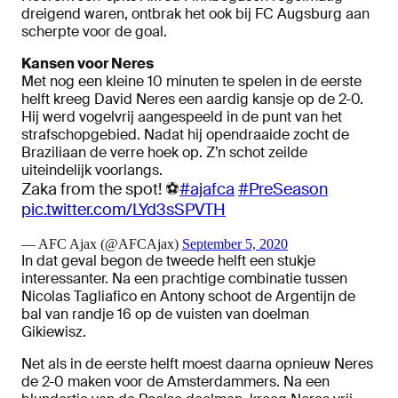
dreigend waren, ontbrak het ook bij FC Augsburg aan
scherpte voor de goal.
Kansen voor Neres
Met nog een kleine 10 minuten te spelen in de eerste
helft kreeg David Neres een aardig kansje op de 2-0.
Hij werd vogelvrij aangespeeld in de punt van het
strafschopgebied. Nadat hij opendraaide zocht de
Braziliaan de verre hoek op. Z’n schot zeilde
uiteindelijk voorlangs.
Zaka from the spot! ⚽️
#ajafca
#PreSeason
pic.twitter.com/LYd3sSPVTH
— AFC Ajax (@AFCAjax)
September 5, 2020
In dat geval begon de tweede helft een stukje
interessanter. Na een prachtige combinatie tussen
Nicolas Tagliafico en Antony schoot de Argentijn de
bal van randje 16 op de vuisten van doelman
Gikiewisz.
Net als in de eerste helft moest daarna opnieuw Neres
de 2-0 maken voor de Amsterdammers. Na een