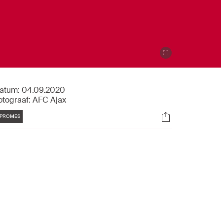
atum:
04.09.2020
otograaf:
AFC Ajax
Tags
Socials
PROMES