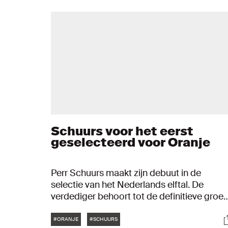
Schuurs voor het eerst
geselecteerd voor Oranje
Perr Schuurs maakt zijn debuut in de
selectie van het Nederlands elftal. De
verdediger behoort tot de definitieve groe
voor de wedstrijden tegen Polen en Italië.
Tags
S
Naast Schuurs zijn ook Donny van de Beek
#ORANJE
#SCHUURS