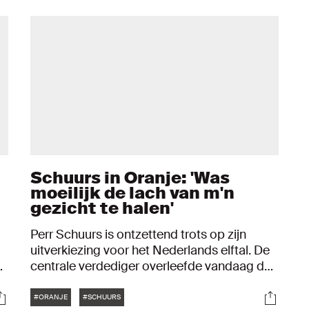
Schuurs in Oranje: 'Was
moeilijk de lach van m'n
gezicht te halen'
Perr Schuurs is ontzettend trots op zijn
uitverkiezing voor het Nederlands elftal. De
p
centrale verdediger overleefde vandaag de
schifting van de voorlopige naar de
Tags
ocials
Social
definitieve selectie voor de duels met Italië
#ORANJE
#SCHUURS