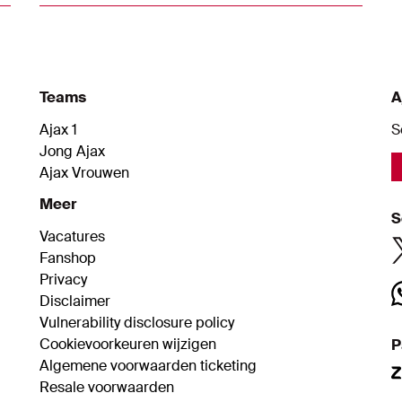
en Polen.
Teams
A
Ajax 1
S
Jong Ajax
Ajax Vrouwen
Meer
S
Vacatures
Fanshop
Privacy
Disclaimer
Vulnerability disclosure policy
Cookievoorkeuren wijzigen
P
Algemene voorwaarden ticketing
Resale voorwaarden