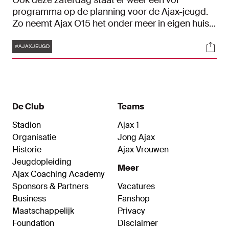
Ook deze zaterdag staat er weer een vol
programma op de planning voor de Ajax-jeugd.
Zo neemt Ajax O15 het onder meer in eigen huis
op tegen AZ en spelen de O18 en O16 een mini-
Tags
Soci
Klassieker tegen Feyenoord. Wat deze
#AJAXJEUGD
wedstrijden betekenen voor de competitie, lees
je in ons jeugdprogramma.
De Club
Teams
Stadion
Ajax 1
Organisatie
Jong Ajax
Historie
Ajax Vrouwen
Jeugdopleiding
Meer
Ajax Coaching Academy
Sponsors & Partners
Vacatures
Business
Fanshop
Maatschappelijk
Privacy
Foundation
Disclaimer