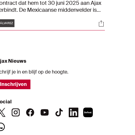
ontract dat hem tot 30 juni 2025 aan Ajax
erbindt. De Mexicaanse middenvelder is
nmiddels een steunpilaar op het
Tags
s
Socials
iddenveld bij Ajax. We nemen met hem zijn
ÁLVAREZ
nstagram-tijdlijn door om te zien welke
ebeurtenissen een grote rol hebben
espeeld in zijn leven.
jax Nieuws
chrijf je in en blijf op de hoogte.
Inschrijven
ocial