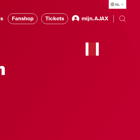
NL
ns
Fanshop
Tickets
mijn.AJAX
n