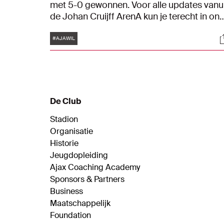
met 5-0 gewonnen. Voor alle updates vanu
de Johan Cruijff ArenA kun je terecht in ons
liveblog.
Tags
S
#AJAWIL
De Club
Stadion
Organisatie
Historie
Jeugdopleiding
Ajax Coaching Academy
Sponsors & Partners
Business
Maatschappelijk
Foundation