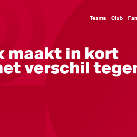
Teams
Club
Fa
x maakt in kort
het verschil tege