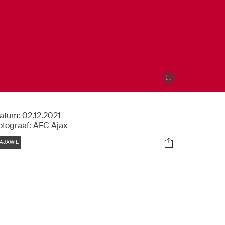
atum:
02.12.2021
otograaf:
AFC Ajax
Tags
Socials
AJAWIL