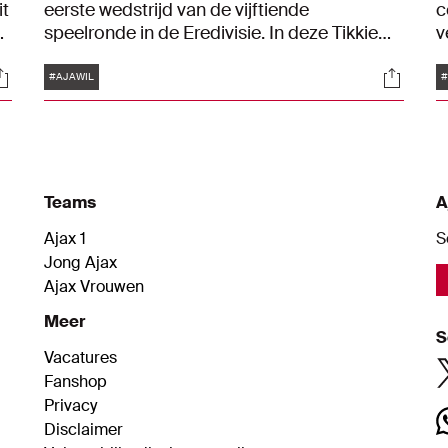
it
eerste wedstrijd van de vijftiende
c
speelronde in de Eredivisie. In deze Tikkie
v
Terug gaan we weer op zoek naar relevante
i
Tags
ocials
Social
cijfers en bijzondere gebeurtenissen uit
m
#AJAWIL
#
eerdere edities.
I
g
g
Teams
A
Ajax 1
S
Jong Ajax
Ajax Vrouwen
Meer
S
Vacatures
Fanshop
Privacy
Disclaimer