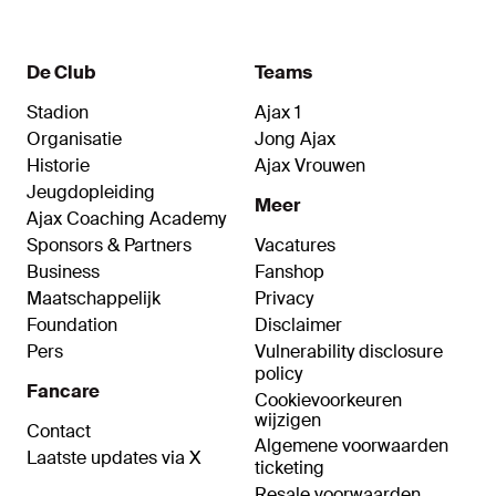
De Club
Teams
Stadion
Ajax 1
Organisatie
Jong Ajax
Historie
Ajax Vrouwen
Jeugdopleiding
Meer
Ajax Coaching Academy
Sponsors & Partners
Vacatures
Business
Fanshop
Maatschappelijk
Privacy
Foundation
Disclaimer
Pers
Vulnerability disclosure
policy
Fancare
Cookievoorkeuren
wijzigen
Contact
Algemene voorwaarden
Laatste updates via X
ticketing
Resale voorwaarden