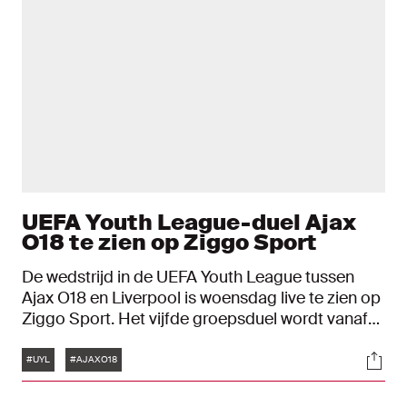
UEFA Youth League-duel Ajax
O18 te zien op Ziggo Sport
De wedstrijd in de UEFA Youth League tussen
Ajax O18 en Liverpool is woensdag live te zien op
Ziggo Sport. Het vijfde groepsduel wordt vanaf
16:00 uur gespeeld op sportcomplex de
Tags
Soci
Toekomst.
#UYL
#AJAXO18