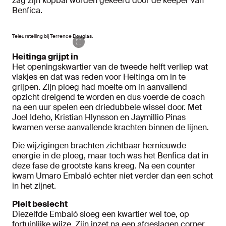
zag zijn kopbal worden gekeerd door de keeper van
Benfica.
Teleurstelling bij Terrence Douglas.
Heitinga grijpt in
Het openingskwartier van de tweede helft verliep wat
vlakjes en dat was reden voor Heitinga om in te
grijpen. Zijn ploeg had moeite om in aanvallend
opzicht dreigend te worden en dus voerde de coach
na een uur spelen een driedubbele wissel door. Met
Joel Ideho, Kristian Hlynsson en Jaymillio Pinas
kwamen verse aanvallende krachten binnen de lijnen.
Die wijzigingen brachten zichtbaar hernieuwde
energie in de ploeg, maar toch was het Benfica dat in
deze fase de grootste kans kreeg. Na een counter
kwam Umaro Embaló echter niet verder dan een schot
in het zijnet.
Pleit beslecht
Diezelfde Embaló sloeg een kwartier wel toe, op
fortuinlijke wijze. Zijn inzet na een afgeslagen corner