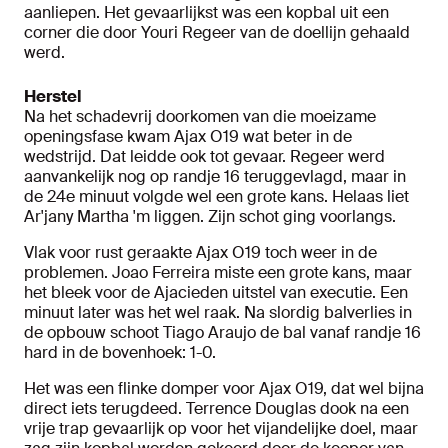
aanliepen. Het gevaarlijkst was een kopbal uit een
corner die door Youri Regeer van de doellijn gehaald
werd.
Herstel
Na het schadevrij doorkomen van die moeizame
openingsfase kwam Ajax O19 wat beter in de
wedstrijd. Dat leidde ook tot gevaar. Regeer werd
aanvankelijk nog op randje 16 teruggevlagd, maar in
de 24e minuut volgde wel een grote kans. Helaas liet
Ar'jany Martha 'm liggen. Zijn schot ging voorlangs.
Vlak voor rust geraakte Ajax O19 toch weer in de
problemen. Joao Ferreira miste een grote kans, maar
het bleek voor de Ajacieden uitstel van executie. Een
minuut later was het wel raak. Na slordig balverlies in
de opbouw schoot Tiago Araujo de bal vanaf randje 16
hard in de bovenhoek: 1-0.
Het was een flinke domper voor Ajax O19, dat wel bijna
direct iets terugdeed. Terrence Douglas dook na een
vrije trap gevaarlijk op voor het vijandelijke doel, maar