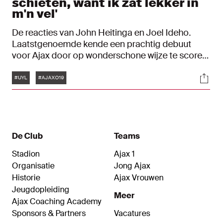
schieten, want ik zat lekker in
m'n vel'
De reacties van John Heitinga en Joel Ideho.
Laatstgenoemde kende een prachtig debuut
voor Ajax door op wonderschone wijze te scoren
in het UEFA Youth League-duel tegen FC
Tags
Soci
Midtjylland.
#UYL
#AJAXO19
De Club
Teams
Stadion
Ajax 1
Organisatie
Jong Ajax
Historie
Ajax Vrouwen
Jeugdopleiding
Meer
Ajax Coaching Academy
Sponsors & Partners
Vacatures