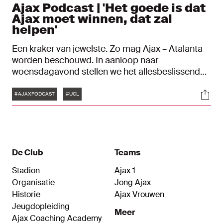
Ajax Podcast | 'Het goede is dat
Ajax moet winnen, dat zal
helpen'
Een kraker van jewelste. Zo mag Ajax – Atalanta
worden beschouwd. In aanloop naar
woensdagavond stellen we het allesbeslissende
duel in de UEFA Champions League centraal in
Tags
Soci
deze aflevering van de Ajax Podcast. We blikken
#AJAXPODCAST
#UCL
vooruit met onder meer John van ’t Schip, een
Ajax-coryfee met een verleden in Italië. Aan het
woord komen ook Fabrizio Romano, de
Italiaanse primeurjager van het moment, en Sky
Sports-commentator en Eredivisie-expert
De Club
Teams
Jonathan Beck.
Stadion
Ajax 1
Organisatie
Jong Ajax
Historie
Ajax Vrouwen
Jeugdopleiding
Meer
Ajax Coaching Academy