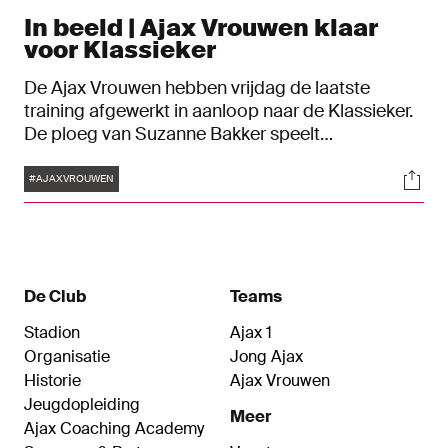
In beeld | Ajax Vrouwen klaar
voor Klassieker
De Ajax Vrouwen hebben vrijdag de laatste
training afgewerkt in aanloop naar de Klassieker.
De ploeg van Suzanne Bakker speelt
zaterdagmiddag om 16:30 uur in de Johan Cruijff
Tags
Soci
ArenA tegen de Rotterdammers.
#AJAXVROUWEN
De Club
Teams
Stadion
Ajax 1
Organisatie
Jong Ajax
Historie
Ajax Vrouwen
Jeugdopleiding
Meer
Ajax Coaching Academy