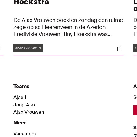
Hoekstra
De Ajax Vrouwen boekten zondag een ruime
D
zege op sc Heerenveen in de Azerion
b
Eredivisie Vrouwen. Tiny Hoekstra was
E
driemaal trefzeker op de Toekomst. De
T
Tags
ocials
Social
overige Amsterdamse treffers kwamen van
v
#AJAXVROUWEN
Sherida Spitse, Victoria Pelova, Nikita Tromp
(
en Romée Leuchter.
v
Teams
A
Ajax 1
S
Jong Ajax
Ajax Vrouwen
Meer
S
Vacatures