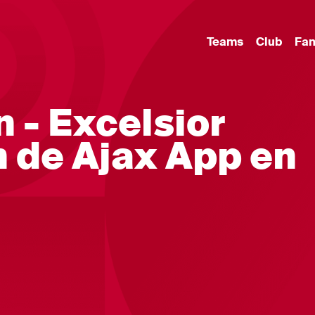
Teams
Club
Fa
 - Excelsior
in de Ajax App en