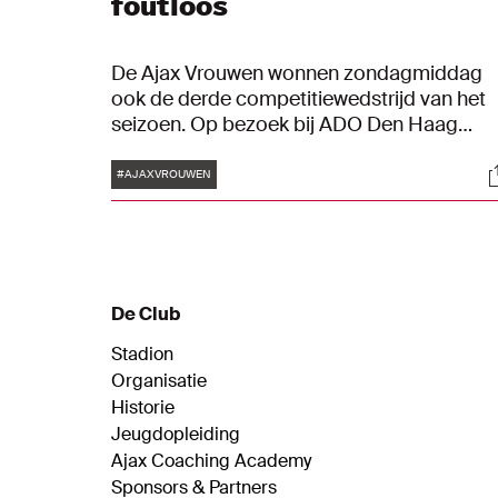
foutloos
De Ajax Vrouwen wonnen zondagmiddag
ook de derde competitiewedstrijd van het
seizoen. Op bezoek bij ADO Den Haag
zegevierde de ploeg van Suzanne Bakker
Tags
S
met 0-3.
#AJAXVROUWEN
De Club
Stadion
Organisatie
Historie
Jeugdopleiding
Ajax Coaching Academy
Sponsors & Partners