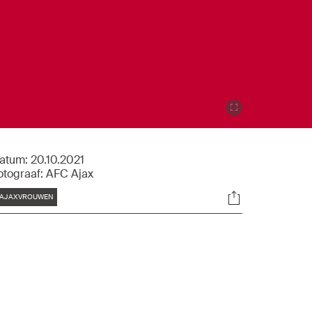
atum:
20.10.2021
otograaf:
AFC Ajax
Tags
Socials
AJAXVROUWEN