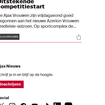
Uitstekende
competitiestart
e Ajax Vrouwen zijn vrijdagavond goed
egonnen aan het nieuwe Azerion Vrouwen
redivisie-seizoen. Op sportcomplex de
oekomst werd Fortuna Sittard met 4-0
Tags
s
Socials
erslagen dankzij goals van Victoria Pelova
#AJAXVROUWEN
2), Soraya Verhoeve en een eigen doelpunt
an de gasten.
jax Nieuws
chrijf je in en blijf op de hoogte.
Inschrijven
ocial