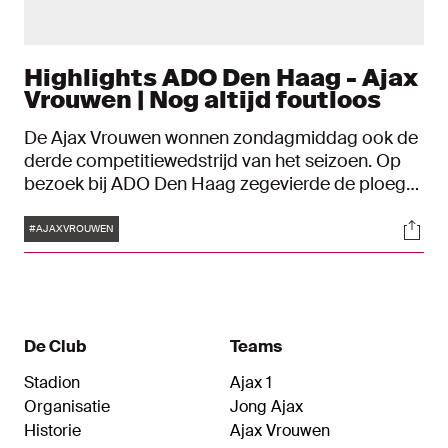
Highlights ADO Den Haag - Ajax
Vrouwen | Nog altijd foutloos
De Ajax Vrouwen wonnen zondagmiddag ook de
derde competitiewedstrijd van het seizoen. Op
bezoek bij ADO Den Haag zegevierde de ploeg
van Suzanne Bakker met 0-3.
Tags
Soci
#AJAXVROUWEN
De Club
Teams
Stadion
Ajax 1
Organisatie
Jong Ajax
Historie
Ajax Vrouwen