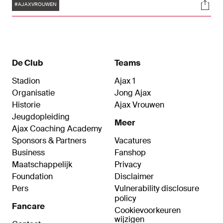
Tags
Soci
zorgde voor uitzinnige taferelen op het veld van
#AJAXVROUWEN
Willem II. "Dit is echt een team. Dat stralen we in
alles uit", glunderde coach Suzanne Bakker.
De Club
Teams
Stadion
Ajax 1
Organisatie
Jong Ajax
Historie
Ajax Vrouwen
Jeugdopleiding
Meer
Ajax Coaching Academy
Sponsors & Partners
Vacatures
Business
Fanshop
Maatschappelijk
Privacy
Foundation
Disclaimer
Pers
Vulnerability disclosure
policy
Fancare
Cookievoorkeuren
wijzigen