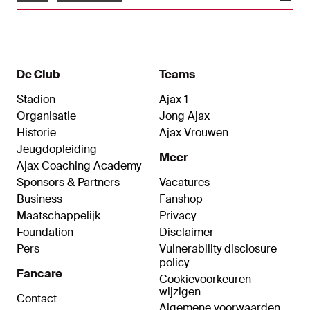
maken voor de tweede voorronde van de UEFA
Women's Champions League.
De Club
Teams
Stadion
Ajax 1
Organisatie
Jong Ajax
Historie
Ajax Vrouwen
Jeugdopleiding
Meer
Ajax Coaching Academy
Sponsors & Partners
Vacatures
Business
Fanshop
Maatschappelijk
Privacy
Foundation
Disclaimer
Pers
Vulnerability disclosure
policy
Fancare
Cookievoorkeuren
wijzigen
Contact
Algemene voorwaarden