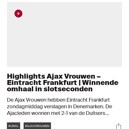
Highlights Ajax Vrouwen –
Eintracht Frankfurt | Winnende
omhaal in slotseconden
De Ajax Vrouwen hebben Eintracht Frankfurt
zondagmiddag verslagen in Denemarken. De
Ajacieden wonnen met 2-1 van de Duitsers
dankzij een geweldige goal van Eshly Bakker.
Tags
Soci
Hierdoor mogen de dames van Ajax zich op gaan
#UWCL
#AJAXVROUWEN