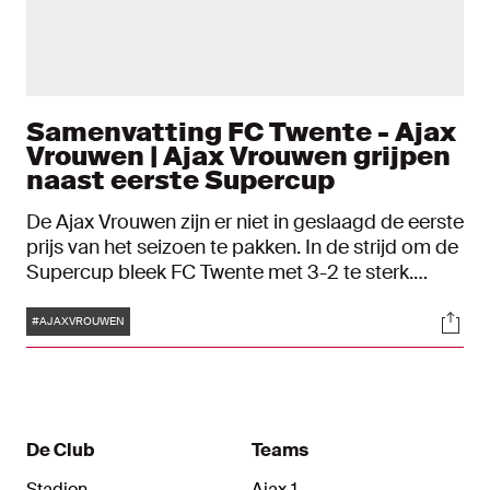
Samenvatting FC Twente - Ajax
Vrouwen | Ajax Vrouwen grijpen
naast eerste Supercup
De Ajax Vrouwen zijn er niet in geslaagd de eerste
prijs van het seizoen te pakken. In de strijd om de
Supercup bleek FC Twente met 3-2 te sterk.
Romée Leuchter en Ashleigh Weerden brachten
Tags
Soci
de Ajax Vrouwen tot tweemaal toe terug van een
#AJAXVROUWEN
achterstand, maar bij de derde tegentreffer was
de weerstand gebroken.
De Club
Teams
Stadion
Ajax 1