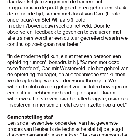
daadwerkelijk te zorgen dat de trainers het
programma in de praktijk goed leren gebruiken, sta ik
de komende tijd, samen met Joost van Dam (Hoofd
onderbouw) en Stef Wijlaars (Hoofd
midden-/bovenbouw) veel op het veld. Door te
observeren, feedback te geven en te evalueren met
alle trainers wordt er een cultuur gecreëerd waarin we
continu op zoek gaan naar beter."
"In de moderne tijd kun je niet met een persoon een
opleiding runnen", benadrukt hij. "Samen met deze
twee 'hoofden', Casimir Westerveld, die het geheel van
de opleiding managet, en alle technische staf kunnen
we de opleiding weer verder vooruitbrengen. We
willen de club als een geheel vooruit laten bewegen en
een cultuur hebben die hoort bij topsport. Daarin
willen we altijd streven naar het allerhoogste, maar ook
investeren in mensen en relaties en inzetten op groei."
Samenstelling staf
Een ander essentieel onderdeel van het gewenste
proces van Beuker is de technische staf bij de jeugd
die complementair is aan elkaar. "Je zoekt mensen die