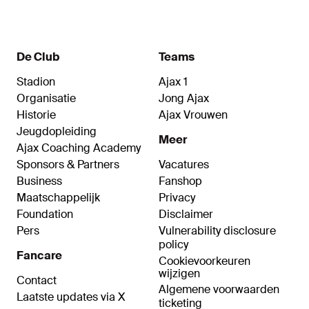
verantwoordelijk voor de jeugdopleiding, alle
direct daaraan ondersteunende disciplines en
voor de afdelingen Scouting en Football
Analytics. Beuker is afkomstig van het Schotse
De Club
Teams
Queen's Park FC.
Stadion
Ajax 1
Organisatie
Jong Ajax
Historie
Ajax Vrouwen
Jeugdopleiding
Meer
Ajax Coaching Academy
Sponsors & Partners
Vacatures
Business
Fanshop
Maatschappelijk
Privacy
Foundation
Disclaimer
Pers
Vulnerability disclosure
policy
Fancare
Cookievoorkeuren
wijzigen
Contact
Algemene voorwaarden
Laatste updates via X
ticketing