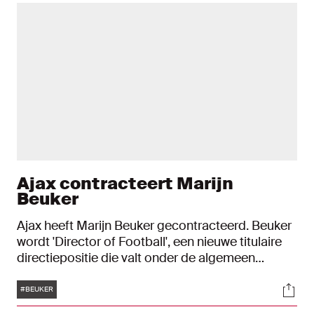
Ajax contracteert Marijn
Beuker
Ajax heeft Marijn Beuker gecontracteerd. Beuker
wordt 'Director of Football', een nieuwe titulaire
directiepositie die valt onder de algemeen
directeur. De 39-jarige Beuker bereikte met Ajax
Tags
Soci
overeenstemming over een contract dat loopt
#BEUKER
van 1 december 2023 tot 1 juli 2028. Hij wordt