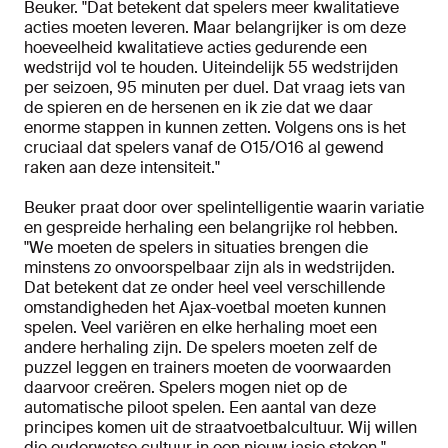
Beuker. "Dat betekent dat spelers meer kwalitatieve
acties moeten leveren. Maar belangrijker is om deze
hoeveelheid kwalitatieve acties gedurende een
wedstrijd vol te houden. Uiteindelijk 55 wedstrijden
per seizoen, 95 minuten per duel. Dat vraag iets van
de spieren en de hersenen en ik zie dat we daar
enorme stappen in kunnen zetten. Volgens ons is het
cruciaal dat spelers vanaf de O15/O16 al gewend
raken aan deze intensiteit."
Beuker praat door over spelintelligentie waarin variatie
en gespreide herhaling een belangrijke rol hebben.
"We moeten de spelers in situaties brengen die
minstens zo onvoorspelbaar zijn als in wedstrijden.
Dat betekent dat ze onder heel veel verschillende
omstandigheden het Ajax-voetbal moeten kunnen
spelen. Veel variëren en elke herhaling moet een
andere herhaling zijn. De spelers moeten zelf de
puzzel leggen en trainers moeten de voorwaarden
daarvoor creëren. Spelers mogen niet op de
automatische piloot spelen. Een aantal van deze
principes komen uit de straatvoetbalcultuur. Wij willen
die ouderwetse cultuur in een nieuw jasje steken."