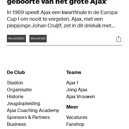
geboorte van het grote Ajax'
In 1969 speelt Ajax een kwartfinale in de Europa
Cup I om nooit te vergeten. Ajax, met een
piepjonge Johan Cruijff, zet in dit drieluik met
Benfica een belangrijke stap naar de Europese
Tags
Soci
top. Twee hoofdrolspelers van toen halen
#AJAXDOC
#AJAX125
herinneringen op: 'mister Ajax' Sjaak Swart en
Theo van Duivenbode. Dinsdagavond treffen
Ajax en Benfica elkaar in de League Phase van de
UEFA Champions League.
De Club
Teams
Stadion
Ajax 1
Organisatie
Jong Ajax
Historie
Ajax Vrouwen
Jeugdopleiding
Meer
Ajax Coaching Academy
Sponsors & Partners
Vacatures
Business
Fanshop