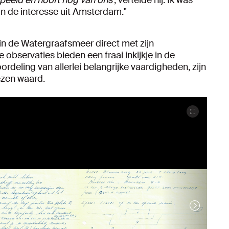
peeld en hoort nog van ons
', vertelde hij. Ik was
van de interesse uit Amsterdam."
in de Watergraafsmeer direct met zijn
bservaties bieden een fraai inkijkje in de
oordeling van allerlei belangrijke vaardigheden, zijn
ezen waard.