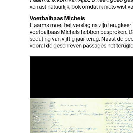
Haarms. Ik kom van Ajax. U heeft goed ges
verrast natuurlijk, ook omdat ik niets wist 
Voetbalbaas Michels
Haarms moet het verslag na zijn terugkeer 
voetbalbaas Michels hebben besproken. De o
scouting van vijftig jaar terug. Naast de be
vooral de geschreven passages het terugl