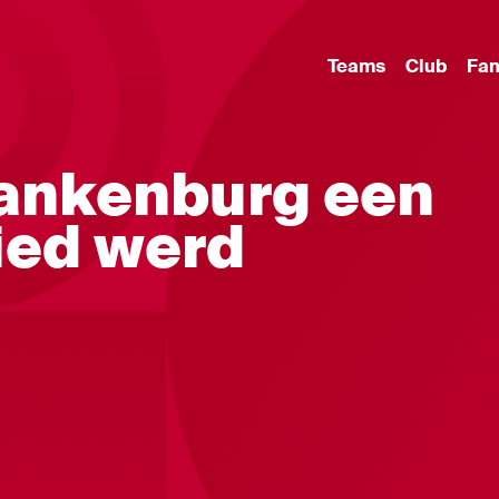
Teams
Club
Fa
lankenburg een
ied werd