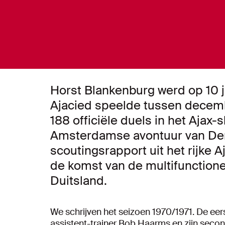
Horst Blankenburg werd op 10 j
Ajacied speelde tussen decembe
188 officiële duels in het Aja
Amsterdamse avontuur van Der 
scoutingsrapport uit het rijke A
de komst van de multifunctione
Duitsland.
We schrijven het seizoen 1970/1971. De eerst
assistent-trainer Bob Haarms en zijn secon