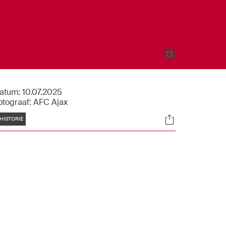
atum:
10.07.2025
otograaf:
AFC Ajax
Tags
Socials
HISTORIE