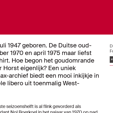
uli 1947 geboren. De Duitse oud-
D
F
r 1970 en april 1975 maar liefst
x-shirt. Hoe begon het goudomrande
#
Horst eigenlijk? Een uniek
jax-archief biedt een mooi inkijkje in
le libero uit toenmalig West-
e seizoenshelft is al flink gevorderd als
dant Nol Boerkoel in het najaar van 1970 op pad