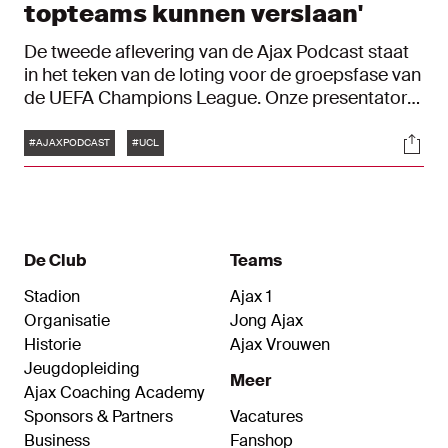
topteams kunnen verslaan'
De tweede aflevering van de Ajax Podcast staat
in het teken van de loting voor de groepsfase van
de UEFA Champions League. Onze presentator
David the Host bekeek donderdag samen met
Tags
Soci
co-host Eyong Enoh en oud-Ajacied Ronald de
#AJAXPODCAST
#UCL
Boer aan wie Ajax werd gekoppeld en besprak
direct daarna ons perspectief tegen Liverpool,
Atalanta en FC Midtjylland. Ook werd Sky Sports-
commentator en Eredivisie-expert Jonathan
Beck nog gevraagd naar zijn oordeel.
De Club
Teams
Stadion
Ajax 1
Organisatie
Jong Ajax
Historie
Ajax Vrouwen
Jeugdopleiding
Meer
Ajax Coaching Academy
Sponsors & Partners
Vacatures
Business
Fanshop