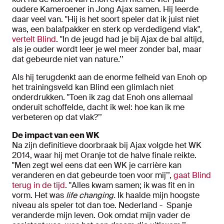
oudere Kameroener in Jong Ajax samen. Hij leerde
daar veel van. "Hij is het soort speler dat ik juist niet
was, een balafpakker en sterk op verdedigend vlak",
vertelt Blind
. "In de jeugd had je bij Ajax de bal altijd,
als je ouder wordt leer je wel meer zonder bal, maar
dat gebeurde niet van nature.’’
Als hij terugdenkt aan de enorme felheid van Enoh op
het trainingsveld kan Blind een glimlach niet
onderdrukken. "Toen ik zag dat Enoh ons allemaal
onderuit schoffelde, dacht ik wel: hoe kan ik me
verbeteren op dat vlak?’’
De impact van een WK
Na zijn definitieve doorbraak bij Ajax volgde het WK
2014, waar hij met Oranje tot de halve finale reikte.
"Men zegt wel eens dat een WK je carrière kan
veranderen en dat gebeurde toen voor mij’’,
gaat Blind
terug in de tijd
. "Alles kwam samen; ik was fit en in
vorm. Het was
life changing.
Ik haalde mijn hoogste
niveau als speler tot dan toe. Nederland - Spanje
veranderde mijn leven. Ook omdat mijn vader de