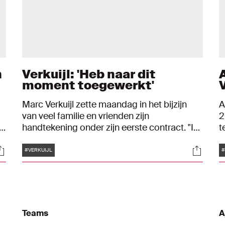
n
Verkuijl: 'Heb naar dit
moment toegewerkt'
V
Marc Verkuijl zette maandag in het bijzijn
A
van veel familie en vrienden zijn
2
ke
handtekening onder zijn eerste contract. "Ik
t
ben heel erg blij, ik heb naar dit moment
t
Tags
ocials
Social
toegewerkt", vertelde de verdedigende
t
#VERKUIJL
#
middenvelder. "Het is een heel mooie dag
e
voor mij."
j
Teams
A