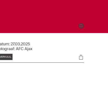
atum:
27.03.2025
otograaf:
AFC Ajax
Tags
Socials
VERKUIJL