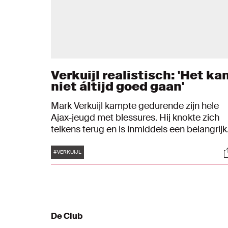
Verkuijl realistisch: 'Het ka
niet áltijd goed gaan'
Mark Verkuijl kampte gedurende zijn hele
Ajax-jeugd met blessures. Hij knokte zich
telkens terug en is inmiddels een belangrij
pion bij de O18 van de Amsterdammers.
Tags
S
"Positief zijn en blijven lachen, dat vind ik
#VERKUIJL
belangrijk."
De Club