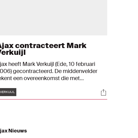
Ajax contracteert Mark
erkuijl
jax heeft Mark Verkuijl (Ede, 10 februari
006) gecontracteerd. De middenvelder
ekent een overeenkomst die met
erugwerkende kracht loopt van 1 april 2023
Tags
s
Socials
ot en met 30 juni 2025. Het betreft het
VERKUIJL
erste contract voor de zeventienjarige
eugdinternational.
jax Nieuws