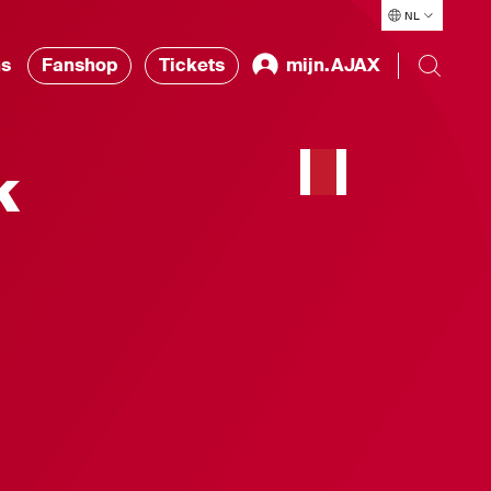
NL
ns
Fanshop
Tickets
mijn.AJAX
k