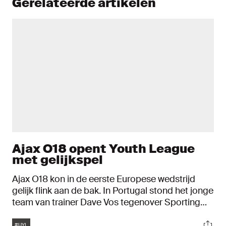
Gerelateerde artikelen
Ajax O18 opent Youth League
met gelijkspel
Ajax O18 kon in de eerste Europese wedstrijd
gelijk flink aan de bak. In Portugal stond het jonge
team van trainer Dave Vos tegenover Sporting
CP. Na een aarzelende eerste helft waarin Ajax
Tags
Soci
snel achterkwam, ging het de tweede helft een
#UYL