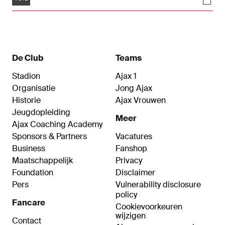
stuk beter. Jeppe Kjaer Jensen scoorde de 1-1.
Amourricho van Axel Dongen schoot Ajax na een
prachtige aanval nog op 1-2, maar die goal ging
vanwege buitenspel niet door.
De Club
Teams
Stadion
Ajax 1
Organisatie
Jong Ajax
Historie
Ajax Vrouwen
Jeugdopleiding
Meer
Ajax Coaching Academy
Sponsors & Partners
Vacatures
Business
Fanshop
Maatschappelijk
Privacy
Foundation
Disclaimer
Pers
Vulnerability disclosure
policy
Fancare
Cookievoorkeuren
wijzigen
Contact