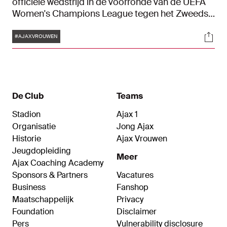
officiële wedstrijd in de voorronde van de UEFA
Women's Champions League tegen het Zweedse
Kristianstads DFF. De rugnummers voor het
Tags
Soci
nieuwe seizoen zijn bekend.
#AJAXVROUWEN
De Club
Teams
Stadion
Ajax 1
Organisatie
Jong Ajax
Historie
Ajax Vrouwen
Jeugdopleiding
Meer
Ajax Coaching Academy
Sponsors & Partners
Vacatures
Business
Fanshop
Maatschappelijk
Privacy
Foundation
Disclaimer
Pers
Vulnerability disclosure