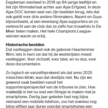
Eegdeman overleed in 2018 op 84-jarige leeftijd en
liet zijn filmmateriaal achter aan Ajax Erfgoed. In deze
Ajax DOC komen veel van zijn beelden terug, iets dat
ook geldt voor drie andere filmmakers. Naomi en Guus
bijvoorbeeld, al een levenlang Ajax-supporters en zo
verknocht aan de club dat ze zelfs hun trouwfoto in De
Meer lieten maken. Het hele Champions League-
seizoen waren ze erbij.
Historische beelden
Dat vastleggen deed ook de geboren Haarlemmer
Wim: iets in hem zei dat hij de wedstrijden moest
vastleggen. Voor zichzelf, voor later, en nu dus, voor
deze documentaire.
Zo logisch en vanzelfsprekend als dat anno 2025
misschien klinkt, was dat destijds niet. Nu zijn we
gewend vaak beelden vanuit het
supportersperspectief van de tribunes te zien. Hoe
makkelijk is het nu snel een filmpje te maken met je
smartphone. Dertig jaar geleden had nog bijna
niemand een mobiele telefoon, zou het sowieso nog
bijna vijftien jaar duren voordat smartphones een