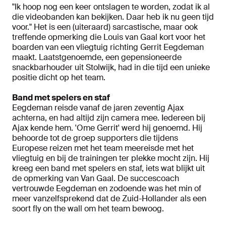
"Ik hoop nog een keer ontslagen te worden, zodat ik al
die videobanden kan bekijken. Daar heb ik nu geen tijd
voor." Het is een (uiteraard) sarcastische, maar ook
treffende opmerking die Louis van Gaal kort voor het
boarden van een vliegtuig richting Gerrit Eegdeman
maakt. Laatstgenoemde, een gepensioneerde
snackbarhouder uit Stolwijk, had in die tijd een unieke
positie dicht op het team.
Band met spelers en staf
Eegdeman reisde vanaf de jaren zeventig Ajax
achterna, en had altijd zijn camera mee. Iedereen bij
Ajax kende hem. 'Ome Gerrit' werd hij genoemd. Hij
behoorde tot de groep supporters die tijdens
Europese reizen met het team meereisde met het
vliegtuig en bij de trainingen ter plekke mocht zijn. Hij
kreeg een band met spelers en staf, iets wat blijkt uit
de opmerking van Van Gaal. De succescoach
vertrouwde Eegdeman en zodoende was het min of
meer vanzelfsprekend dat de Zuid-Hollander als een
soort fly on the wall om het team bewoog.