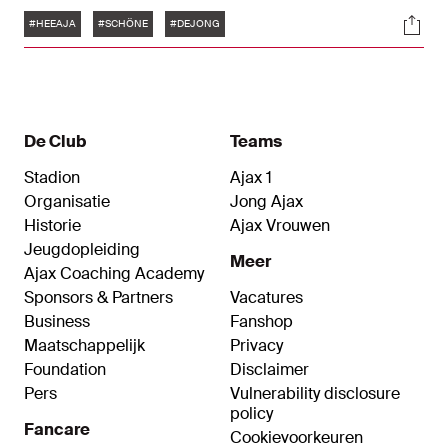
een ontmoeting met hun oude club. Tijd voor een
Tags
Soci
bezoek aan Friesland waar de twee oud-
#HEEAJA
#SCHÖNE
#DEJONG
Ajacieden terugblikken op hun mooiste
momenten in Amsterdam en vooruitkijken naar
het duel met hun voormalige teamgenoten.
De Club
Teams
Stadion
Ajax 1
Organisatie
Jong Ajax
Historie
Ajax Vrouwen
Jeugdopleiding
Meer
Ajax Coaching Academy
Sponsors & Partners
Vacatures
Business
Fanshop
Maatschappelijk
Privacy
Foundation
Disclaimer
Pers
Vulnerability disclosure
policy
Fancare
Cookievoorkeuren