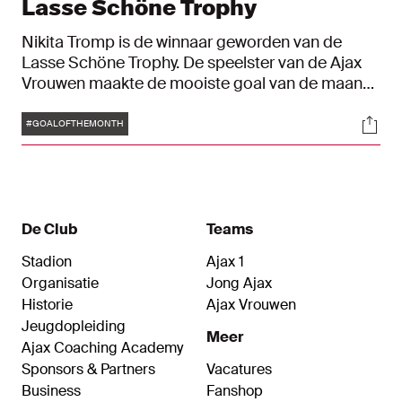
Lasse Schöne Trophy
Nikita Tromp is de winnaar geworden van de
Lasse Schöne Trophy. De speelster van de Ajax
Vrouwen maakte de mooiste goal van de maand
oktober. De Goal of the Month is powered by
Tags
Soci
CST.
#GOALOFTHEMONTH
De Club
Teams
Stadion
Ajax 1
Organisatie
Jong Ajax
Historie
Ajax Vrouwen
Jeugdopleiding
Meer
Ajax Coaching Academy
Sponsors & Partners
Vacatures
Business
Fanshop