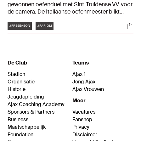
gewonnen oefenduel met Sint-Truidense V.V. voor
de camera. De Italiaanse oefenmeester blikt
terug op zijn eerste weken in Amsterdam en de 4-
Tags
Soci
0-zege op de Belgen. "Ik wil deze mentaliteit
#PRESEASON
#FARIOLI
vasthouden richting de komende wedstrijden."
De Club
Teams
Stadion
Ajax 1
Organisatie
Jong Ajax
Historie
Ajax Vrouwen
Jeugdopleiding
Meer
Ajax Coaching Academy
Sponsors & Partners
Vacatures
Business
Fanshop
Maatschappelijk
Privacy
Foundation
Disclaimer