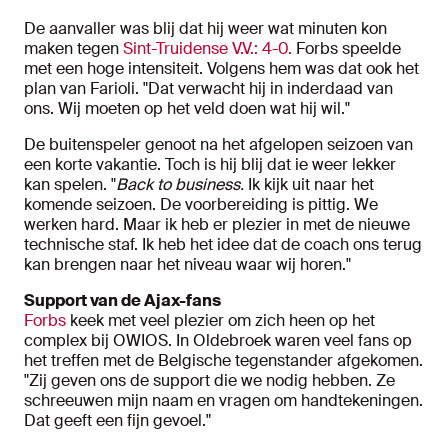
De aanvaller was blij dat hij weer wat minuten kon
maken tegen
Sint-Truidense V.V.: 4-0.
Forbs speelde
met een hoge intensiteit. Volgens hem was dat ook het
plan van Farioli. "Dat verwacht hij in inderdaad van
ons. Wij moeten op het veld doen wat hij wil."
De buitenspeler genoot na het afgelopen seizoen van
een korte vakantie. Toch is hij blij dat ie weer lekker
kan spelen. "
Back to business.
Ik kijk uit naar het
komende seizoen. De voorbereiding is pittig. We
werken hard. Maar ik heb er plezier in met de nieuwe
technische staf. Ik heb het idee dat de coach ons terug
kan brengen naar het niveau waar wij horen."
Support van de Ajax-fans
Forbs
keek met veel plezier om zich heen op het
complex bij OWIOS. In Oldebroek waren veel fans op
het treffen met de Belgische tegenstander afgekomen.
"Zij geven ons de support die we nodig hebben. Ze
schreeuwen mijn naam en vragen om handtekeningen.
Dat geeft een fijn gevoel."