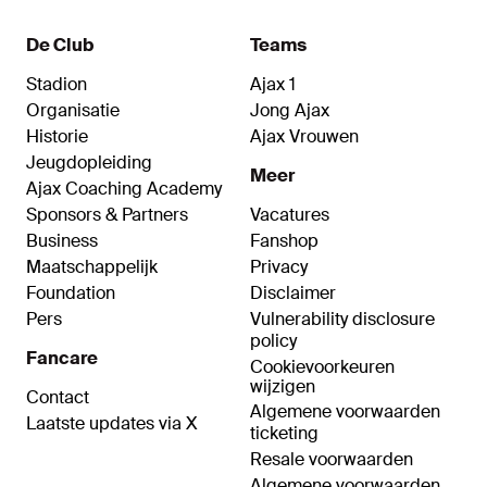
De Club
Teams
Stadion
Ajax 1
Organisatie
Jong Ajax
Historie
Ajax Vrouwen
Jeugdopleiding
Meer
Ajax Coaching Academy
Sponsors & Partners
Vacatures
Business
Fanshop
Maatschappelijk
Privacy
Foundation
Disclaimer
Pers
Vulnerability disclosure
policy
Fancare
Cookievoorkeuren
wijzigen
Contact
Algemene voorwaarden
Laatste updates via X
ticketing
Resale voorwaarden
Algemene voorwaarden