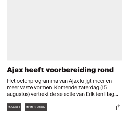
Ajax heeft voorbereiding rond
Het oefenprogramma van Ajax krijgt meer en
meer vaste vormen. Komende zaterdag (15
augustus) vertrekt de selectie van Erik ten Hag
naar Oostenrijk en speelt daar 2 oefenduels. Na
Tags
Soci
terugkeer volgen er nog 4 wedstrijden in
#AJAX 1
#PRESEASON
Amsterdam.