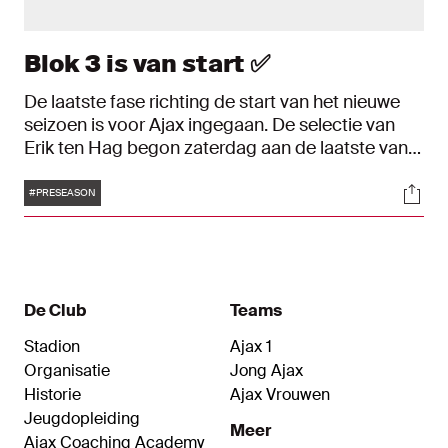
Blok 3 is van start ✅
De laatste fase richting de start van het nieuwe
seizoen is voor Ajax ingegaan. De selectie van
Erik ten Hag begon zaterdag aan de laatste van
in totaal 3 trainingsblokken.
Tags
Soci
#PRESEASON
De Club
Teams
Stadion
Ajax 1
Organisatie
Jong Ajax
Historie
Ajax Vrouwen
Jeugdopleiding
Meer
Ajax Coaching Academy