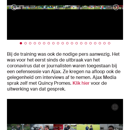
Bij de training was ook de nodige pers aanwezig. Het
was voor het eerst sinds de uitbraak van het
coronavirus dat er journalisten waren toegestaan bij
een oefensessie van Ajax. Ze kregen na afloop ook de
gelegenheid om interviews af te nemen. Ajax Media
sprak zelf met Quincy Promes.
Klik hier
voor de
uitwerking van dat gesprek.