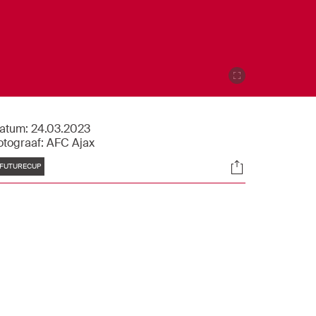
atum:
24.03.2023
otograaf:
AFC Ajax
Tags
Socials
FUTURECUP