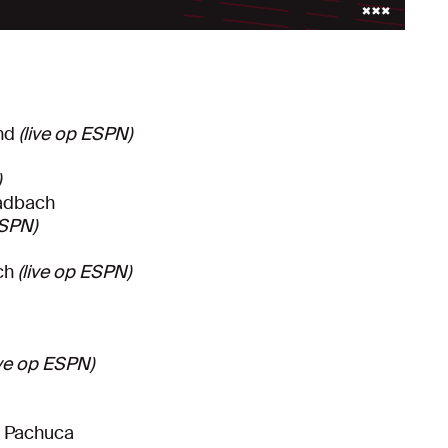
and
(live op ESPN)
)
ladbach
ESPN)
ach
(live op ESPN)
ive op ESPN)
F Pachuca