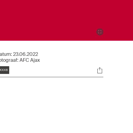
atum:
23.06.2022
otograaf:
AFC Ajax
Tags
Socials
XXX6