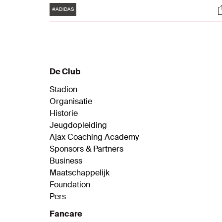
Tags
S
kleur die sinds de invoering van de twee en
#ADIDAS
later drie gouden kampioenssterren al vake
pronkte op het shirt en tevens symbool sta
als kleur van de regerende kampioen.
De Club
Stadion
Organisatie
Historie
Jeugdopleiding
Ajax Coaching Academy
Sponsors & Partners
Business
Maatschappelijk
Foundation
Pers
Fancare