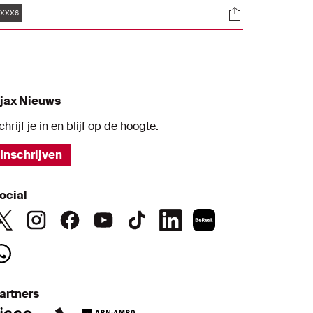
Tags
s
Socials
eer op de foto voor een prachtige
XXX6
ackdrop. En daar maakten ze gretig
ebruik van.
jax Nieuws
chrijf je in en blijf op de hoogte.
Inschrijven
ocial
artners