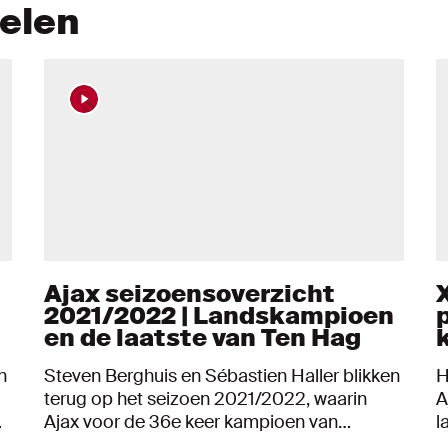
kelen
n
Ajax seizoensoverzicht
2021/2022 | Landskampioen
en de laatste van Ten Hag
n
Steven Berghuis en Sébastien Haller blikken
H
terug op het seizoen 2021/2022, waarin
A
Ajax voor de 36e keer kampioen van
l
en
Nederland werd. Van de spectaculaire
s