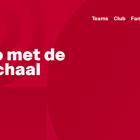
Teams
Club
Fa
o met de
chaal