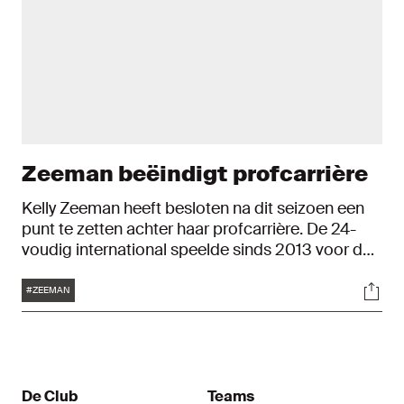
Zeeman beëindigt profcarrière
Kelly Zeeman heeft besloten na dit seizoen een
punt te zetten achter haar profcarrière. De 24-
voudig international speelde sinds 2013 voor de
Ajax Vrouwen en kwam in totaal tot 154
Tags
Soci
wedstrijden waarin ze 22 scoorde. Zeeman werd
#ZEEMAN
tot dusver twee keer landskampioen, veroverde
vijf keer de KNVB Beker en won één keer de
Eredivisie Cup.
De Club
Teams