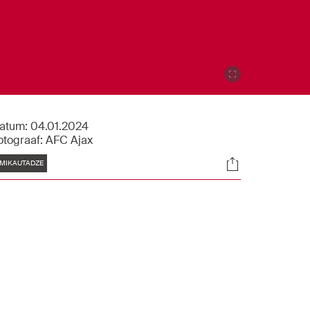
atum:
04.01.2024
otograaf:
AFC Ajax
Tags
Socials
MIKAUTADZE