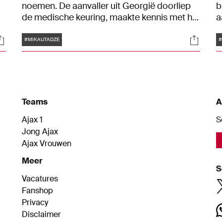
noemen. De aanvaller uit Georgië doorliep
b
de medische keuring, maakte kennis met het
a
stadion, tekende zijn contract en gaf zijn
g
Tags
ocials
Social
i
eerste interview. Wij waren erbij.
S
#MIKAUTADZE
#
im
n
v
Teams
A
Ajax 1
S
Jong Ajax
Ajax Vrouwen
Meer
S
Vacatures
Fanshop
Privacy
Disclaimer