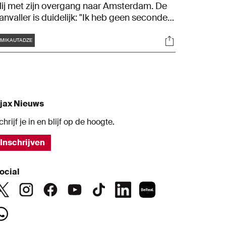
lij met zijn overgang naar Amsterdam. De
anvaller is duidelijk: "Ik heb geen seconde
etwijfeld." Ook directeur voetbalzaken
Tags
s
Socials
ven Mislintat is in zijn nopjes met de
MIKAUTADZE
ieuweling. "Hij kan op alle posities in de
oorhoede spelen."
jax Nieuws
chrijf je in en blijf op de hoogte.
Inschrijven
ocial