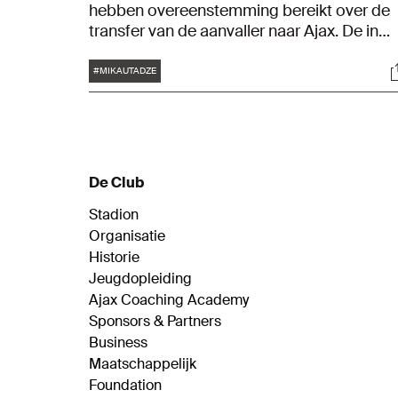
hebben overeenstemming bereikt over de
transfer van de aanvaller naar Ajax. De in
Frankrijk geboren Georgiër tekent in
Tags
S
Amsterdam een contract tot en met 30 jun
#MIKAUTADZE
2028. Ajax betaalt een transfersom van ru
€ 16 miljoen aan FC Metz, dit bedrag kan
middels variabelen oplopen tot ruim € 19
miljoen.
De Club
Stadion
Organisatie
Historie
Jeugdopleiding
Ajax Coaching Academy
Sponsors & Partners
Business
Maatschappelijk
Foundation