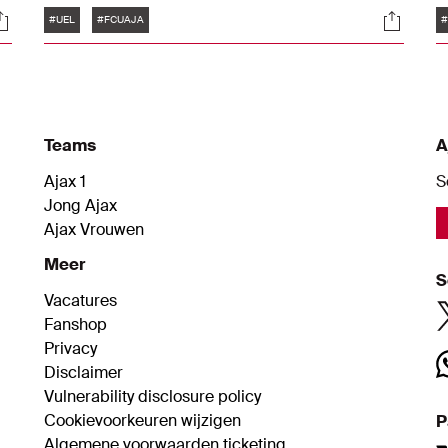
Tags
ocials
Social
v
#UEL
#FCUAJA
#
B
Teams
A
Ajax 1
S
Jong Ajax
Ajax Vrouwen
Meer
S
Vacatures
Fanshop
Privacy
Disclaimer
Vulnerability disclosure policy
Cookievoorkeuren wijzigen
P
Algemene voorwaarden ticketing