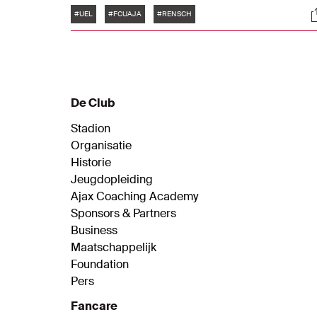
Tags
S
#UEL
#FCUAJA
#RENSCH
De Club
Stadion
Organisatie
Historie
Jeugdopleiding
Ajax Coaching Academy
Sponsors & Partners
Business
Maatschappelijk
Foundation
Pers
Fancare