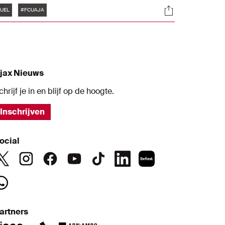
Tags
s
Socials
olgde een 3-1-nederlaag bij FC Union
UEL
#FCUAJA
erlin.
jax Nieuws
chrijf je in en blijf op de hoogte.
Inschrijven
ocial
artners