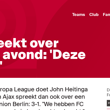
Teams
Club
Fa
eekt over
 avond: 'Deze
'
uropa League doet John Heitinga
D
F
van Ajax spreekt dan ook over een
ion Berlin: 3-1. "We hebben FC
#