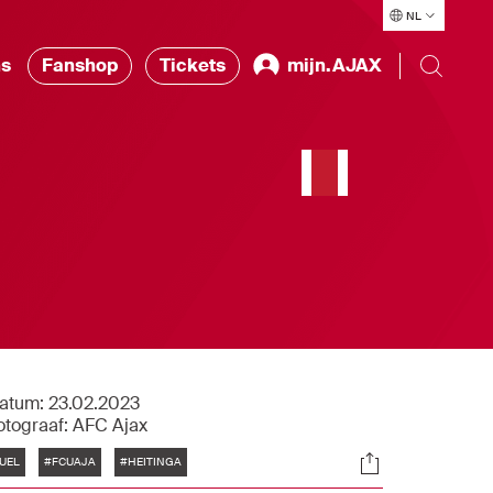
NL
ns
Fanshop
Tickets
mijn.AJAX
atum:
23.02.2023
otograaf:
AFC Ajax
Tags
Socials
UEL
#FCUAJA
#HEITINGA