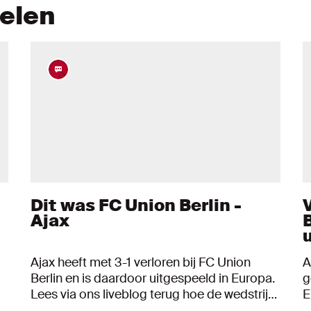
kelen
Dit was FC Union Berlin -
V
Ajax
Ajax heeft met 3-1 verloren bij FC Union
A
Berlin en is daardoor uitgespeeld in Europa.
g
Lees via ons liveblog terug hoe de wedstrijd
E
verliep.
d