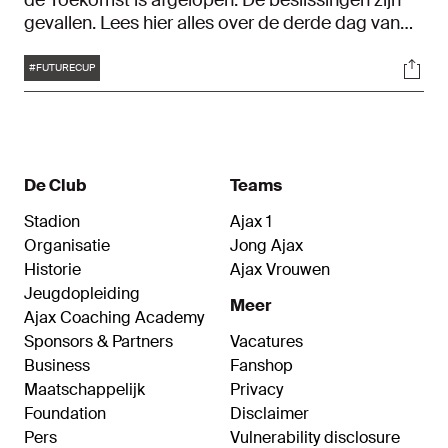
de Toekomst is afgelopen. De beslissingen zijn
gevallen. Lees hier alles over de derde dag van
het toernooi.
Tags
Soci
#FUTURECUP
De Club
Teams
Stadion
Ajax 1
Organisatie
Jong Ajax
Historie
Ajax Vrouwen
Jeugdopleiding
Meer
Ajax Coaching Academy
Sponsors & Partners
Vacatures
Business
Fanshop
Maatschappelijk
Privacy
Foundation
Disclaimer
Pers
Vulnerability disclosure