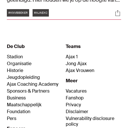
geëindigd. Hier houden we je op de hoogte van
alle ontwikkelingen vanuit de Johan Cruijff ArenA.
Tags
Soci
#KNVBBEKER
#AJAEXC
De Club
Teams
Stadion
Ajax 1
Organisatie
Jong Ajax
Historie
Ajax Vrouwen
Jeugdopleiding
Meer
Ajax Coaching Academy
Sponsors & Partners
Vacatures
Business
Fanshop
Maatschappelijk
Privacy
Foundation
Disclaimer
Pers
Vulnerability disclosure
policy