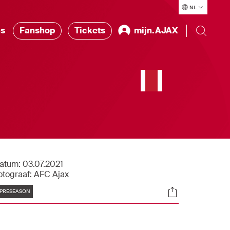
NL
ns
Fanshop
Tickets
mijn.AJAX
e
atum:
03.07.2021
otograaf:
AFC Ajax
Tags
Socials
PRESEASON