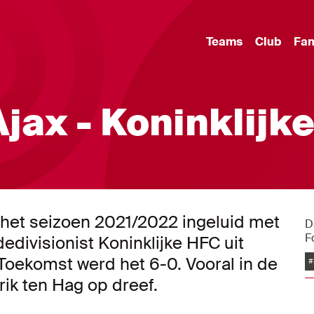
Teams
Club
Fa
Ajax - Koninklijk
 het seizoen 2021/2022 ingeluid met
D
F
divisionist Koninklijke HFC uit
oekomst werd het 6-0. Vooral in de
#
rik ten Hag op dreef.