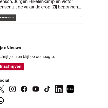
ensch, Jurgen Ekkelenkamp en Victor
ensen zit de vakantie erop. Zij begonnen
rijdag aan de voorbereiding op het nieuwe
Tags
s
Socials
eizoen. Een video-verslag van de training
PRESEASON
an vrijdagmiddag.
jax Nieuws
chrijf je in en blijf op de hoogte.
Inschrijven
ocial