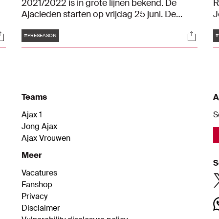
2021/2022 is in grote lijnen bekend. De
R
Ajacieden starten op vrijdag 25 juni. De
J
eerste veldtraining op sportcomplex de
v
Tags
ocials
Social
Toekomst is op zaterdag 26 juni, voor in
s
#PRESEASON
#
ieder geval de niet-internationals.
v
Teams
A
Ajax 1
S
Jong Ajax
Ajax Vrouwen
Meer
S
Vacatures
Fanshop
Privacy
Disclaimer