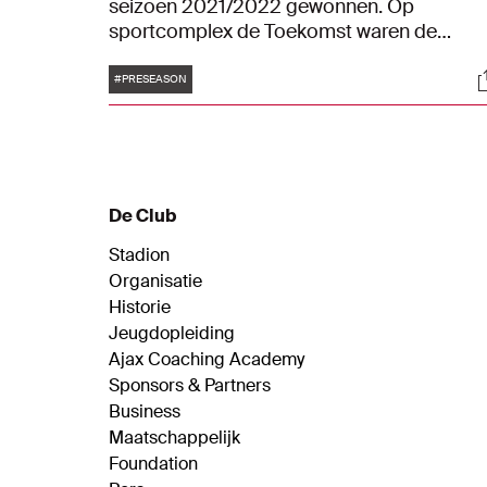
seizoen 2021/2022 gewonnen. Op
sportcomplex de Toekomst waren de
Ajacieden een maatje te groot voor
Tags
S
tweededivisionist Koninklijke HFC: 6-0.
#PRESEASON
Vooral David Neres had het vizier al vroeg
op scherp.
De Club
Stadion
Organisatie
Historie
Jeugdopleiding
Ajax Coaching Academy
Sponsors & Partners
Business
Maatschappelijk
Foundation