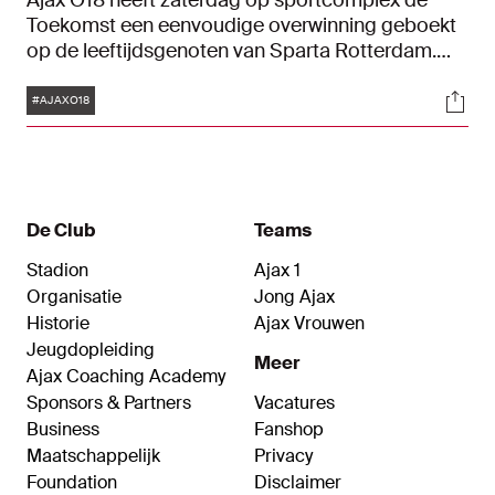
Ajax O18 heeft zaterdag op sportcomplex de
Toekomst een eenvoudige overwinning geboekt
op de leeftijdsgenoten van Sparta Rotterdam.
Goals van Stanis Idumbo-Muzambo, Yoram
Tags
Soci
Boerhout en Mohamed Hamouchi zorgden voor
#AJAXO18
een 3-0-eindstand.
De Club
Teams
Stadion
Ajax 1
Organisatie
Jong Ajax
Historie
Ajax Vrouwen
Jeugdopleiding
Meer
Ajax Coaching Academy
Sponsors & Partners
Vacatures
Business
Fanshop
Maatschappelijk
Privacy
Foundation
Disclaimer