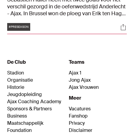
verschil gezorgd in de oefenwedstrijd Anderlecht
- Ajax. In Brussel won de ploeg van Erik ten Hag
met 0-2 van de Belgische tegenstander. De twee
Tags
Soci
goals vielen aan het begin van beide helften.
#PRESEASON
De Club
Teams
Stadion
Ajax 1
Organisatie
Jong Ajax
Historie
Ajax Vrouwen
Jeugdopleiding
Meer
Ajax Coaching Academy
Sponsors & Partners
Vacatures
Business
Fanshop
Maatschappelijk
Privacy
Foundation
Disclaimer