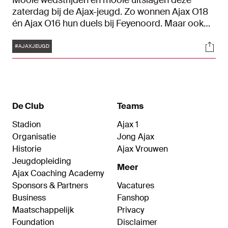
Mooie wedstrijden én mooie uitslagen deze
zaterdag bij de Ajax-jeugd. Zo wonnen Ajax O18
én Ajax O16 hun duels bij Feyenoord. Maar ook
Ajax O15 boekte een zeer fraaie zege op AZ en
Tags
Soci
Ajax O13-1 maakte korte metten met FC Utrecht
#AJAXJEUGD
door met 7-0 te winnen!
De Club
Teams
Stadion
Ajax 1
Organisatie
Jong Ajax
Historie
Ajax Vrouwen
Jeugdopleiding
Meer
Ajax Coaching Academy
Sponsors & Partners
Vacatures
Business
Fanshop
Maatschappelijk
Privacy
Foundation
Disclaimer