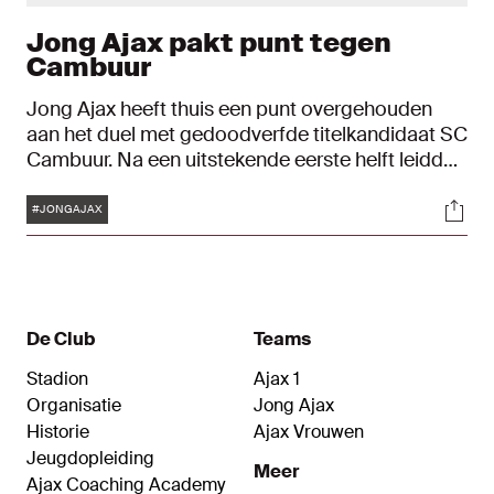
Jong Ajax pakt punt tegen
Cambuur
Jong Ajax heeft thuis een punt overgehouden
aan het duel met gedoodverfde titelkandidaat SC
Cambuur. Na een uitstekende eerste helft leidde
het nog met 1-0 dankzij een doelpunt van Naci
Tags
Soci
Ünüvar, maar mocht het ondanks de Friese
#JONGAJAX
gelijkmaker toch tevreden zijn met het resultaat:
1-1.
De Club
Teams
Stadion
Ajax 1
Organisatie
Jong Ajax
Historie
Ajax Vrouwen
Jeugdopleiding
Meer
Ajax Coaching Academy