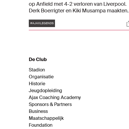
op Anfield met 4-2 verloren van Liverpool.
Derk Boerrigter en Kiki Musampa maakten
de Amsterdamse treffers. Lees hier alles
Tags
S
terug over de benefietwedstrijd in Engeland
#AJAXLEGENDS
De Club
Stadion
Organisatie
Historie
Jeugdopleiding
Ajax Coaching Academy
Sponsors & Partners
Business
Maatschappelijk
Foundation