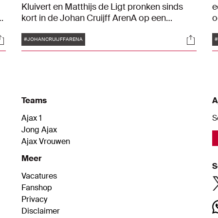
Kluivert en Matthijs de Ligt pronken sinds
e
kort in de Johan Cruijff ArenA op een
o
muurschildering gemaakt door kunstenaar
w
Tags
ocials
Social
.
en street artist George Adegite. In een item
d
#JOHANCRUIJFFARENA
#
van Inside Ajax nam Aviv Levy een kijkje bij
m
de onthulling.
e
c
P
Teams
A
Ajax 1
S
Jong Ajax
Ajax Vrouwen
Meer
S
Vacatures
Fanshop
Privacy
Disclaimer