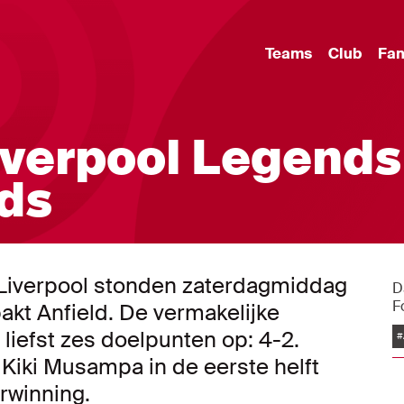
Teams
Club
Fa
iverpool Legends
ds
 Liverpool stonden zaterdagmiddag
D
F
akt Anfield. De vermakelijke
liefst zes doelpunten op: 4-2.
#
 Kiki Musampa in de eerste helft
rwinning.