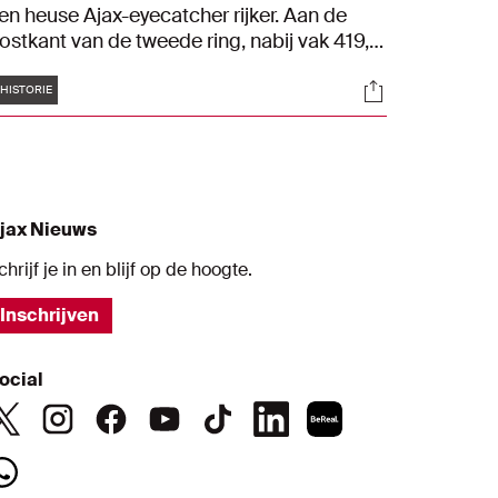
en heuse Ajax-eyecatcher rijker. Aan de
ostkant van de tweede ring, nabij vak 419,
erd de Legends Wall officieel onthuld. Op
Tags
s
Socials
e metershoge muurschildering - ook wel
HISTORIE
ural genoemd - vereeuwigde kunstenaar
n street artist George Adegite de
lubiconen Piet Keizer, Marco van Basten,
atrick Kluivert en Matthijs de Ligt.
jax Nieuws
chrijf je in en blijf op de hoogte.
Inschrijven
ocial