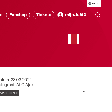
NL
ns
Fanshop
Tickets
mijn.AJAX
atum:
23.03.2024
otograaf:
AFC Ajax
Tags
Socials
AJAXLEGENDS