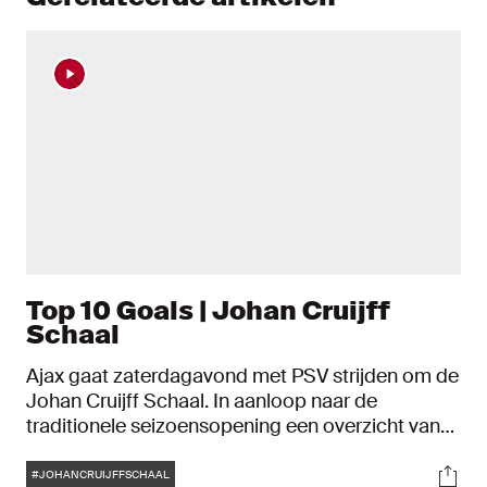
Top 10 Goals | Johan Cruijff
Schaal
Ajax gaat zaterdagavond met PSV strijden om de
Johan Cruijff Schaal. In aanloop naar de
traditionele seizoensopening een overzicht van
de tien mooiste Ajax-goals in eerdere edities.
Tags
Soci
#JOHANCRUIJFFSCHAAL