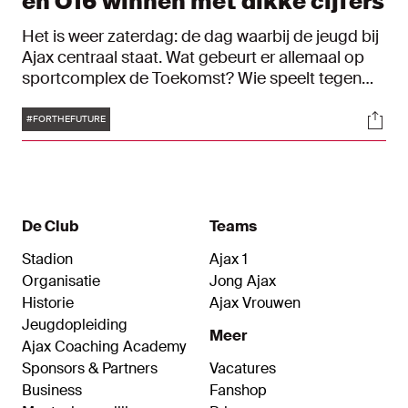
en O16 winnen met dikke cijfers
Het is weer zaterdag: de dag waarbij de jeugd bij
Ajax centraal staat. Wat gebeurt er allemaal op
sportcomplex de Toekomst? Wie speelt tegen
wie? Welke jonge talenten springen er bovenuit?
Tags
Soci
Dat vind je hier bij het Toekomst-alert.
#FORTHEFUTURE
De Club
Teams
Stadion
Ajax 1
Organisatie
Jong Ajax
Historie
Ajax Vrouwen
Jeugdopleiding
Meer
Ajax Coaching Academy
Sponsors & Partners
Vacatures
Business
Fanshop