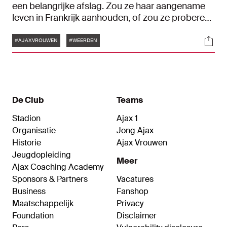
een belangrijke afslag. Zou ze haar aangename
leven in Frankrijk aanhouden, of zou ze proberen
haar sportieve carrière van een impuls te
Tags
Soci
voorzien? De technicus koos met een overstap
#AJAXVROUWEN
#WEERDEN
naar de Ajax Vrouwen voor het laatste, een
beslissing die haar geen windeieren legde.
"Langzamerhand kom ik terug op het niveau en
de mindset die ik had."
De Club
Teams
Stadion
Ajax 1
Organisatie
Jong Ajax
Historie
Ajax Vrouwen
Jeugdopleiding
Meer
Ajax Coaching Academy
Sponsors & Partners
Vacatures
Business
Fanshop
Maatschappelijk
Privacy
Foundation
Disclaimer