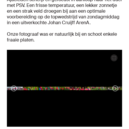
met PSV. Een frisse temperatuur, een lekker zonnetje
en een strak veld droegen bij aan een optimale
voorbereiding op de topwedstrijd van zondagmiddag
in een uitverkochte Johan Cruijff ArenA.
Onze fotograaf was er natuurlijk bij en schoot enkele
fraaie platen.