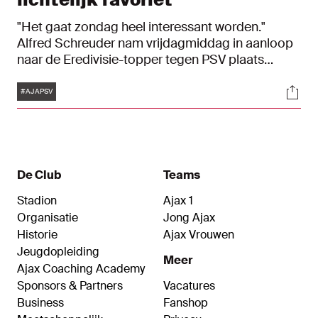
"Het gaat zondag heel interessant worden."
Alfred Schreuder nam vrijdagmiddag in aanloop
naar de Eredivisie-topper tegen PSV plaats
achter de microfoon in de perszaal van de Johan
Tags
Soci
Cruijff ArenA. De oefenmeester gaf een korte
#AJAPSV
update over de ziekenboeg, liet zich kort uit over
Dusan Tadic en Steven Bergwijn en blikte vooruit
op het treffen met de Eindhovenaren.
De Club
Teams
Stadion
Ajax 1
Organisatie
Jong Ajax
Historie
Ajax Vrouwen
Jeugdopleiding
Meer
Ajax Coaching Academy
Sponsors & Partners
Vacatures
Business
Fanshop