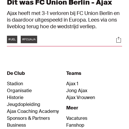
Dit was FC Union Berlin - Ajax
Ajax heeft met 3-1 verloren bij FC Union Berlin en
is daardoor uitgespeeld in Europa. Lees via ons
liveblog terug hoe de wedstrijd verliep.
Tags
Soci
#UEL
#FCUAJA
De Club
Teams
Stadion
Ajax 1
Organisatie
Jong Ajax
Historie
Ajax Vrouwen
Jeugdopleiding
Meer
Ajax Coaching Academy
Sponsors & Partners
Vacatures
Business
Fanshop