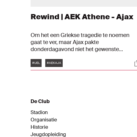
Rewind | AEK Athene - Ajax
Om het een Griekse tragedie te noemen
gaat te ver, maar Ajax pakte
donderdagavond niet het gewenste
resultaat in Athene tegen AEK. Waar de
Tags
S
ploeg van Maurice Steijn in de eerste helft
#UEL
#AEKAJA
de bovenliggende partij was, keerde het
duel in negatieve zin na rust.
De Club
Stadion
Organisatie
Historie
Jeugdopleiding