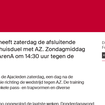
heeft zaterdag de afsluitende
D
F
t thuisduel met AZ. Zondagmiddag
f ArenA om 14:30 uur tegen de
#
de Ajacieden zaterdag, een dag na de
ie richting de wedstrijd tegen AZ. De training
nkele pass- en trapvormen en diverse
empo opgevolgd de laatste weken. Donderdagavond