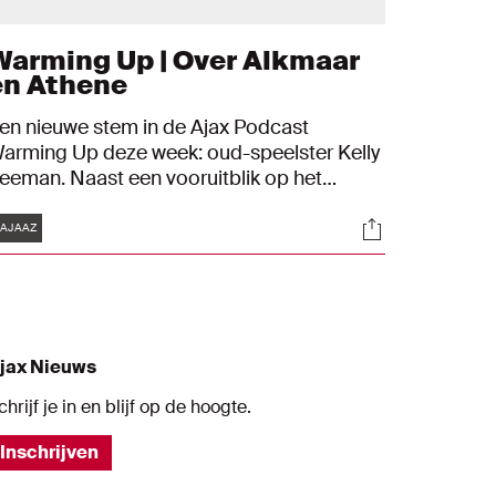
Warming Up | Over Alkmaar
en Athene
en nieuwe stem in de Ajax Podcast
arming Up deze week: oud-speelster Kelly
eeman. Naast een vooruitblik op het
reffen met AZ, schotelen we je een portie
Tags
s
Socials
ouis van Gaal voor en kijken we nog even
AJAAZ
erug op het UEFA Europa League-gelijkspel
n Athene.
jax Nieuws
chrijf je in en blijf op de hoogte.
Inschrijven