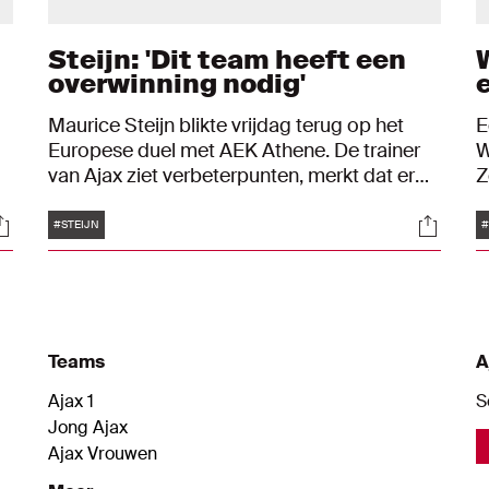
Steijn: 'Dit team heeft een
overwinning nodig'
Maurice Steijn blikte vrijdag terug op het
E
Europese duel met AEK Athene. De trainer
W
van Ajax ziet verbeterpunten, merkt dat er
Z
meer chemie in de ploeg komt en gaat vast
t
Tags
ocials
Social
in op de thuiswedstrijd tegen AZ.
L
#STEIJN
#
t
i
Teams
A
Ajax 1
S
Jong Ajax
Ajax Vrouwen