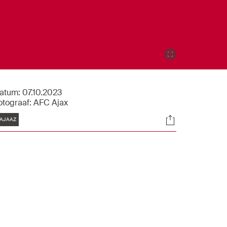
atum:
07.10.2023
otograaf:
AFC Ajax
Tags
Socials
AJAAZ